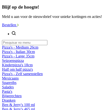
Blijf op de hoogte!
Meld u aan voor de nieuwsbrief voor unieke kortingen en acties!
Bestellen
Pizza's - Medium 26cm
Pizza's - Italian 30cm
Pizza's - Large 35cm
Seizoenspizza
Kinderpizza's 18cm
Half om half pizza's
Pizza's - Zelf samenstellen
Mexicaans
Spareribs
Salades
Pasta's
Bijgerechten
Dranken
Ben & Jerry's 100 ml
Ben & Jerry's 465 ml