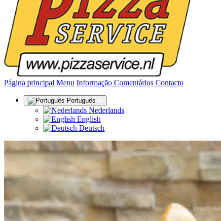
(actual)
Página principal
Menu
Informação
Comentários
Contacto
Português
Nederlands
English
Deutsch